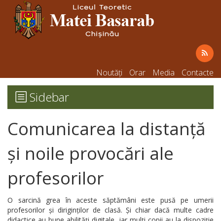
Noutăți
Orar
Media
Contacte
Sidebar
Comunicarea la distanță
și noile provocări ale
profesorilor
O sarcină grea în aceste săptămâni este pusă pe umerii
profesorilor și diriginților de clasă. Și chiar dacă multe cadre
didactice au bune abilități digitale, iar mulți copii au la dispoziție