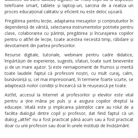
telefoane smart, tablete și laptop-uri, sarcina de a realiza un
proces educațional calitativ și eficient nu este deloc ușoară.
Pregătirea pentru lecție, adaptarea mesajelor și conținuturilor în
dependență de vârstă, selectarea instrumentelor potrivite pentru
clase, colaborarea cu părinții, pregătirea și încurajarea copiilor
pentru o altfel de lecție, toate acestea necesită timp, răbdare și
devotament din partea profesorilor.
Resurse digitale, tutoriale, webinare pentru cadre didatice,
împărtășiri de experiențe, sugestii, sfaturi, toate sunt binevenite
și de un mare ajutor. Și este nemaipomenit de frumos și merită
toate laudele faptul că profesorii noștri, cu mult curaj, calm,
bunăvoință și, cel mai impresionant, în termene foarte scurte, se
adaptează noilor condiții și încearcă să le reușească pe toate.
Astfel, accesul la Internet al profesorilor și elevilor este vital
pentru a ține mâna pe puls și a asigura copiilor dreptul la
educație. Vitală este și implicarea părinților care au rolul de a
facilita dialogul dintre copil și profesor, dat fiind faptul că un
dialog „altfel” nu a fost practicat până acum sau a fost practicat
doar cu unii profesori sau doar în unele instituții de învățământ.