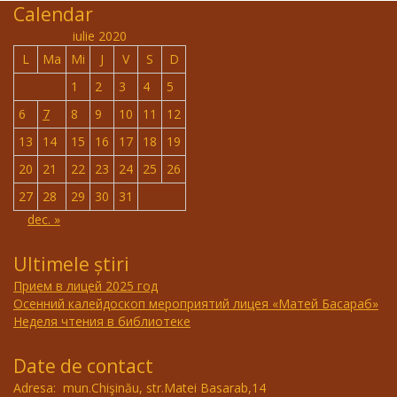
Calendar
iulie 2020
L
Ma
Mi
J
V
S
D
1
2
3
4
5
6
7
8
9
10
11
12
13
14
15
16
17
18
19
20
21
22
23
24
25
26
27
28
29
30
31
dec. »
Ultimele știri
Прием в лицей 2025 год
Осенний калейдоскоп мероприятий лицея «Матей Басараб»
Неделя чтения в библиотеке
Date de contact
Adresa: mun.Chişinău, str.Matei Basarab,14