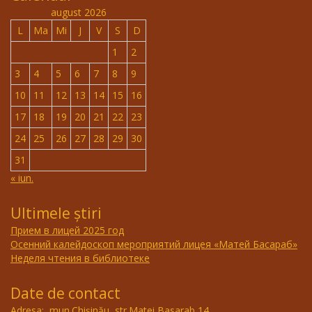
august 2026
L
Ma
Mi
J
V
S
D
1
2
3
4
5
6
7
8
9
10
11
12
13
14
15
16
17
18
19
20
21
22
23
24
25
26
27
28
29
30
31
« iun.
Ultimele știri
Прием в лицей 2025 год
Осенний калейдоскоп мероприятий лицея «Матей Басараб»
Неделя чтения в библиотеке
Date de contact
Adresa: mun.Chişinău, str.Matei Basarab,14