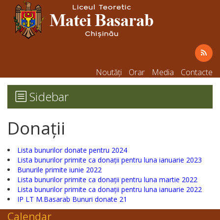
Noutăți
Orar
Media
Contacte
Sidebar
Donații
Lista bunurilor donate pentru 2024
Lista bunurilor primite ca donații pentru luna ianuarie 2023
Bunurile primite iunie 2022
Lista bunurilor primite ca donații pentru luna martie 2022
Lista bunurilor primite ca donații pentru luna ianuarie 2022
IP LT M.Basarab Bunuri donate 21
Calendar