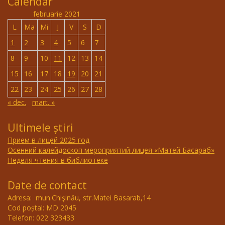
Calendar
februarie 2021
L
Ma
Mi
J
V
S
D
1
2
3
4
5
6
7
8
9
10
11
12
13
14
15
16
17
18
19
20
21
22
23
24
25
26
27
28
« dec.
mart. »
Ultimele știri
Прием в лицей 2025 год
Осенний калейдоскоп мероприятий лицея «Матей Басараб»
Неделя чтения в библиотеке
Date de contact
Adresa: mun.Chişinău, str.Matei Basarab,14
Cod poștal: MD 2045
Telefon: 022 323433