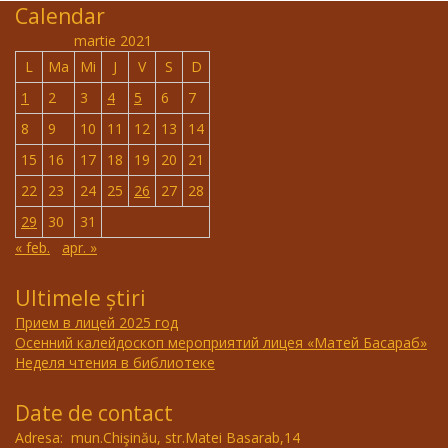
Calendar
martie 2021
L
Ma
Mi
J
V
S
D
1
2
3
4
5
6
7
8
9
10
11
12
13
14
15
16
17
18
19
20
21
22
23
24
25
26
27
28
29
30
31
« feb.
apr. »
Ultimele știri
Прием в лицей 2025 год
Осенний калейдоскоп мероприятий лицея «Матей Басараб»
Неделя чтения в библиотеке
Date de contact
Adresa: mun.Chişinău, str.Matei Basarab,14