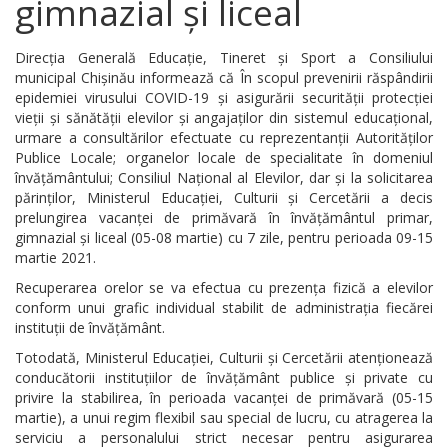
gimnazial și liceal
Direcția Generală Educație, Tineret și Sport a Consiliului
municipal Chișinău informează că În scopul prevenirii răspândirii
epidemiei virusului COVID-19 și asigurării securității protecției
vieții și sănătății elevilor și angajaților din sistemul educațional,
urmare a consultărilor efectuate cu reprezentanții Autorităților
Publice Locale; organelor locale de specialitate în domeniul
învățământului; Consiliul Național al Elevilor, dar și la solicitarea
părinților, Ministerul Educației, Culturii și Cercetării a decis
prelungirea vacanței de primăvară în învățământul primar,
gimnazial și liceal (05-08 martie) cu 7 zile, pentru perioada 09-15
martie 2021.
Recuperarea orelor se va efectua cu prezența fizică a elevilor
conform unui grafic individual stabilit de administrația fiecărei
instituții de învățământ.
Totodată, Ministerul Educației, Culturii și Cercetării atenționează
conducătorii instituțiilor de învățământ publice și private cu
privire la stabilirea, în perioada vacanței de primăvară (05-15
martie), a unui regim flexibil sau special de lucru, cu atragerea la
serviciu a personalului strict necesar pentru asigurarea