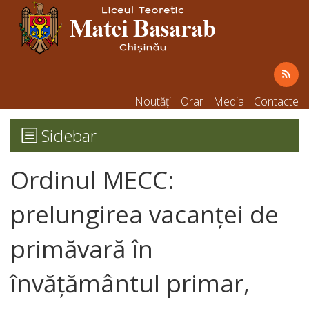
Noutăți
Orar
Media
Contacte
Sidebar
Ordinul MECC:
prelungirea vacanței de
primăvară în
învățământul primar,