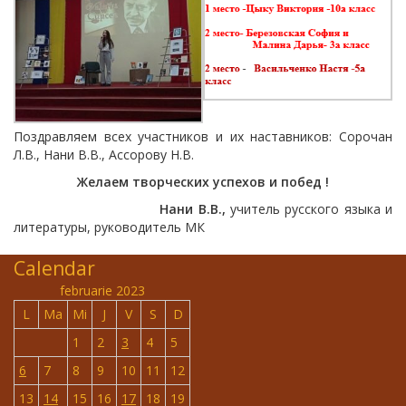
Поздравляем всех участников и их наставников: Сорочан
Л.В., Нани В.В., Ассорову Н.В.
Желаем творческих успехов и побед !
Нани В.В.,
учитель русского языка и
литературы, руководитель МК
Calendar
februarie 2023
L
Ma
Mi
J
V
S
D
1
2
3
4
5
6
7
8
9
10
11
12
13
14
15
16
17
18
19