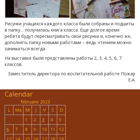
Рисунки учащихся каждого класса были собраны и подшиты
в папку… получилась книга класса. Еще долгое время
ребята будут пересматривать свои рисунки и, конечно же,
дополнять папку новыми работами – ведь чтением можно
заниматься всегда.
На выставке были представлены работы 2, 3, 4, 5, 6, 7
классов.
Заместитель директора по воспитательной работе Пожар
Е.А.
Calendar
februarie 2023
L
Ma
Mi
J
V
S
D
1
2
3
4
5
6
7
8
9
10
11
12
13
14
15
16
17
18
19