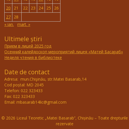
20
21
22
23
24
25
26
27
28
« ian.
mart. »
Ultimele știri
Прием в лицей 2025 год
Осенний калейдоскоп мероприятий лицея «Матей Басараб»
Неделя чтения в библиотеке
Date de contact
Adresa: mun.Chişinău, str.Matei Basarab,14
Cod poștal: MD 2045
Telefon: 022 323433
Fax: 022 323433
Email: mbasarab14lic@gmail.com
© 2026 Liceul Teoretic „Matei Basarab”, Chișinău – Toate drepturile
rezervate