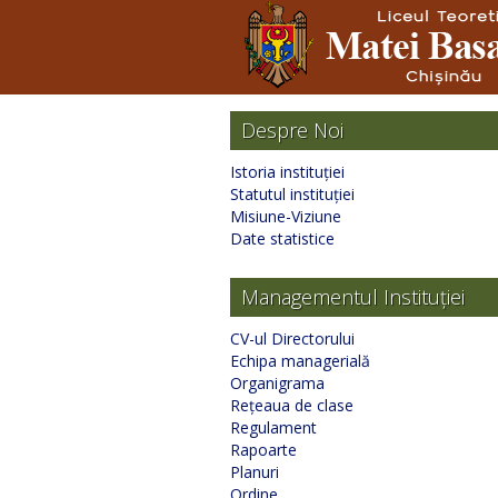
Despre Noi
Istoria instituției
Statutul instituției
Misiune-Viziune
Date statistice
Managementul Instituției
CV-ul Directorului
Echipa managerială
Organigrama
Rețeaua de clase
Regulament
Rapoarte
Planuri
Ordine