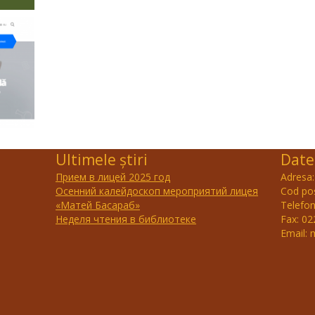
Ultimele știri
Date
Прием в лицей 2025 год
Adresa:
Осенний калейдоскоп мероприятий лицея
Cod po
«Матей Басараб»
Telefon
Неделя чтения в библиотеке
Fax: 0
Email: