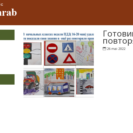
Готови
повтор
26 mai 2022