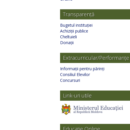
Transparență
Bugetul instituției
Achiziții publice
Cheltuieli
Donații
Extracurricular/Performanțe
Informații pentru părinți
Consiliul Elevilor
Concursuri
Link-uri utile
Educație Online