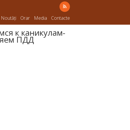
Noutăți
Orar
Media
Contacte
мся к каникулам-
яем ПДД