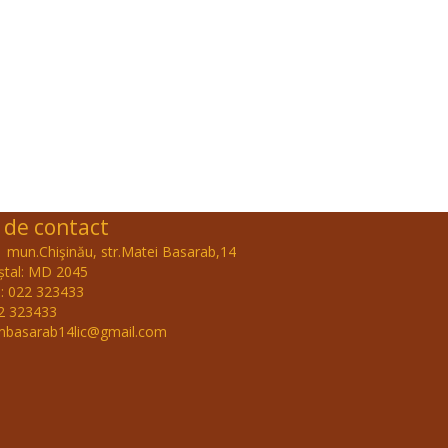
 de contact
 mun.Chişinău, str.Matei Basarab,14
ștal: MD 2045
: 022 323433
22 323433
 mbasarab14lic@gmail.com