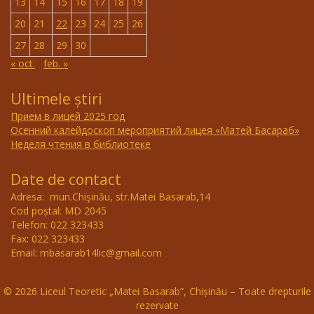
13
14
15
16
17
18
19
20
21
22
23
24
25
26
27
28
29
30
« oct.
feb. »
Ultimele știri
Прием в лицей 2025 год
Осенний калейдоскоп мероприятий лицея «Матей Басараб»
Неделя чтения в библиотеке
Date de contact
Adresa: mun.Chişinău, str.Matei Basarab,14
Cod poștal: MD 2045
Telefon: 022 323433
Fax: 022 323433
Email: mbasarab14lic@gmail.com
© 2026 Liceul Teoretic „Matei Basarab”, Chișinău – Toate drepturile
rezervate