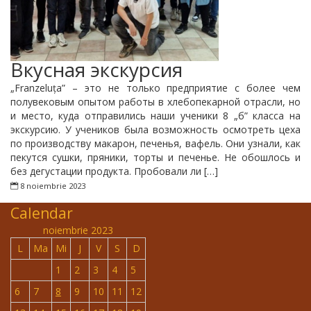
Вкусная экскурсия
„Franzeluța” – это не только предприятие с более чем
полувековым опытом работы в хлебопекарной отрасли, но
и место, куда отправились наши ученики 8 „б” класса на
экскурсию. У учеников была возможность осмотреть цеха
по производству макарон, печенья, вафель. Они узнали, как
пекутся сушки, пряники, торты и печенье. Не обошлось и
без дегустации продукта. Пробовали ли […]
8 noiembrie 2023
Calendar
noiembrie 2023
L
Ma
Mi
J
V
S
D
1
2
3
4
5
6
7
8
9
10
11
12