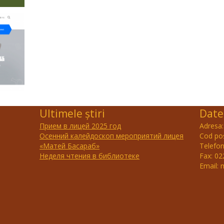
Ultimele știri
Date
Прием в лицей 2025 год
Adresa:
Осенний калейдоскоп мероприятий лицея
Cod po
«Матей Басараб»
Telefon
Неделя чтения в библиотеке
Fax: 0
Email: