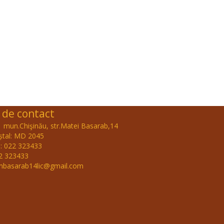
 de contact
 mun.Chişinău, str.Matei Basarab,14
ștal: MD 2045
: 022 323433
22 323433
 mbasarab14lic@gmail.com