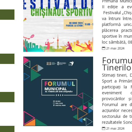
Primăria Munici
II ediție a ev
Festivalul „Chiș
va întruni înt
platformă unic
plăcerea pract
sportive în mun
loc sâmbătă, 08 
21 mai 2024
Forumul
Tinerilo
Stimați tineri, 
Sport a Primări
participați la
eveniment de
provocărilor și
Forumul are dr
acțiunilor nece
sectorului de t
rezultatele Sond
21 mai 2024