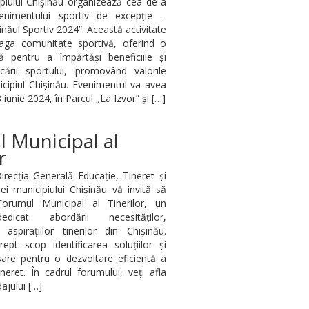
piului Chișinău organizează cea de-a
enimentului sportiv de excepție –
inăul Sportiv 2024”. Această activitate
reaga comunitate sportivă, oferind o
ă pentru a împărtăși beneficiile și
icării sportului, promovând valorile
icipiul Chișinău. Evenimentul va avea
iunie 2024, în Parcul „La Izvor” și […]
 Municipal al
r
Direcția Generală Educație, Tineret și
ei municipiului Chișinău vă invită să
 Forumul Municipal al Tinerilor, un
dicat abordării necesităților,
 aspirațiilor tinerilor din Chișinău.
ept scop identificarea soluțiilor și
sare pentru o dezvoltare eficientă a
ineret. În cadrul forumului, veți afla
ajului […]