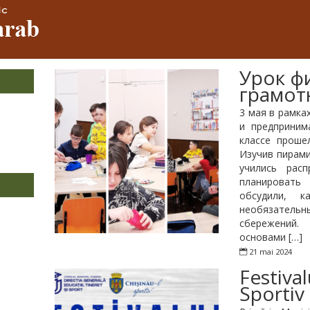
Урок ф
грамот
3 мая в рамка
и предприним
классе проше
Изучив пирами
учились рас
планировать
обсудили, к
необязательн
сбережений.
основами […]
21 mai 2024
Festival
Sportiv