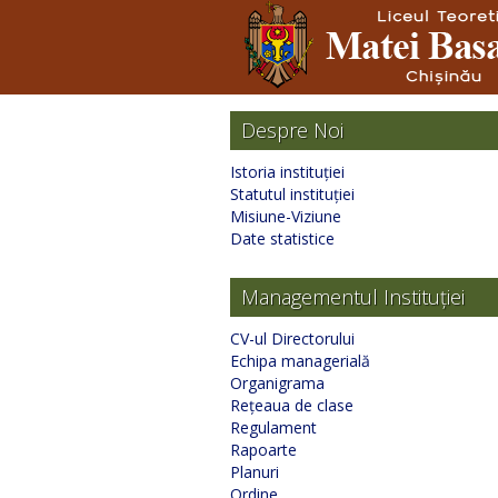
Despre Noi
Istoria instituției
Statutul instituției
Misiune-Viziune
Date statistice
Managementul Instituției
CV-ul Directorului
Echipa managerială
Organigrama
Rețeaua de clase
Regulament
Rapoarte
Planuri
Ordine