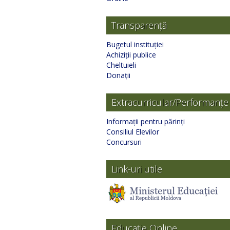
Transparență
Bugetul instituției
Achiziții publice
Cheltuieli
Donații
Extracurricular/Performanțe
Informații pentru părinți
Consiliul Elevilor
Concursuri
Link-uri utile
Educație Online