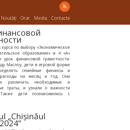
Noutăți
Orar
Media
Contacte
инансовой
ности
х курса по выбору «Экономическое
ательское образование» в 4 «А»
л урок финансовой грамотности.
ду Маслоу, дети в игровой форме
пределять семейные финансы и
 расходы на месяц и год. Они
ак различать необходимые и
ые траты, и узнали о важности
 Также дети познакомились с
ul „Chișinăul
 2024”