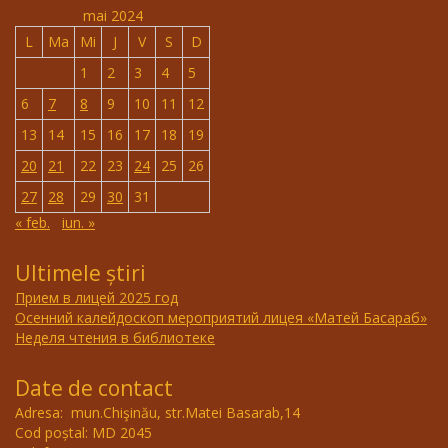
mai 2024
L
Ma
Mi
J
V
S
D
1
2
3
4
5
6
7
8
9
10
11
12
13
14
15
16
17
18
19
20
21
22
23
24
25
26
27
28
29
30
31
« feb.
iun. »
Ultimele știri
Прием в лицей 2025 год
Осенний калейдоскоп мероприятий лицея «Матей Басараб»
Неделя чтения в библиотеке
Date de contact
Adresa: mun.Chişinău, str.Matei Basarab,14
Cod poștal: MD 2045