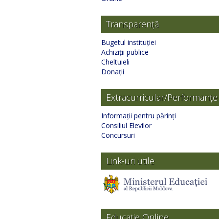
Transparență
Bugetul instituției
Achiziții publice
Cheltuieli
Donații
Extracurricular/Performanțe
Informații pentru părinți
Consiliul Elevilor
Concursuri
Link-uri utile
Educație Online