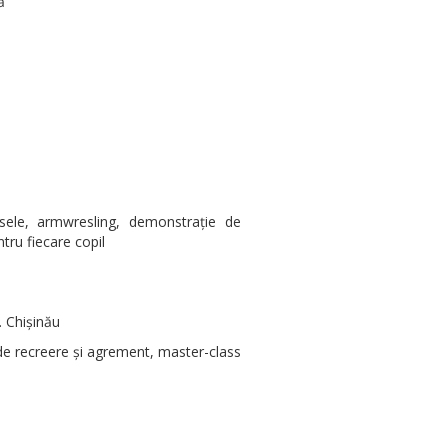
ă
esele, armwresling, demonstrație de
tru fiecare copil
. Chișinău
de recreere și agrement, master-class