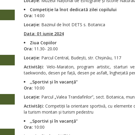
Locație:
Muzeul Național de Etnografie și Istorie Natural
Competiție la înot dedicată zilei copilului
Ora:
14:00
Locație:
Bazinul de înot DETS s. Botanica
Data: 01 iunie 2024
Ziua Copiilor
Ora:
11.30- 20.00
Locație:
Parcul Central, Budești, str. Chișinău, 117
Activități:
Velo-Maraton, program artistic, starturi v
taekwondo, desen pe față, desen pe asfalt, înghețată pen
,,Sportivi și în vacanță”
Ora:
10:00
Locație:
Parcul „Valea Trandafirilor”, sect. Botanica, mun
Activități:
Competiții la orientare sportivă, cu elemente 
la turism montan și turism pedestru
,,Sportivi și în vacanță”
Ora:
10:00