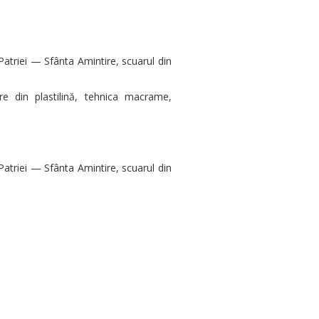
triei — Sfânta Amintire, scuarul din
re din plastilină, tehnica macrame,
triei — Sfânta Amintire, scuarul din