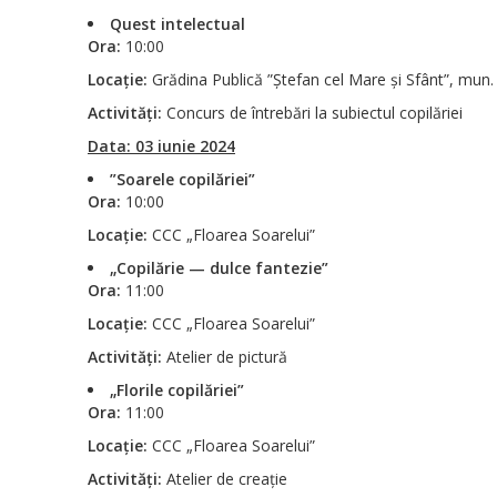
Quest intelectual
Ora:
10:00
Locație:
Grădina Publică ”Ștefan cel Mare și Sfânt”, mun.
Activități:
Concurs de întrebări la subiectul copilăriei
Data: 03 iunie 2024
”Soarele copilăriei”
Ora:
10:00
Locație:
CCC „Floarea Soarelui”
„Copilărie — dulce fantezie”
Ora:
11:00
Locație:
CCC „Floarea Soarelui”
Activități:
Atelier de pictură
„Florile copilăriei”
Ora:
11:00
Locație:
CCC „Floarea Soarelui”
Activități:
Atelier de creație