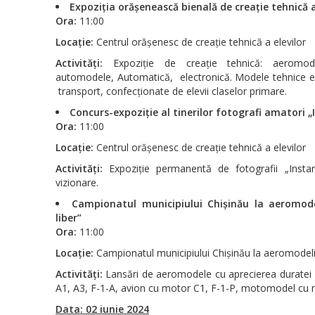
Expoziția orășenească bienală de creație tehnică a
Ora:
11:00
Locație:
Centrul orășenesc de creație tehnică a elevilor
Activități:
Expoziție de creație tehnică: aeromod
automodele, Automatică, electronică. Modele tehnice e
transport, confecționate de elevii claselor primare.
Concurs-expoziție al tinerilor fotografi amatori 
Ora:
11:00
Locație:
Centrul orășenesc de creație tehnică a elevilor
Activități:
Expoziție permanentă de fotografii „Instan
vizionare.
Campionatul municipiului Chișinău la aeromod
liber”
Ora:
11:00
Locație:
Campionatul municipiului Chișinău la aeromodeli
Activități:
Lansări de aeromodele cu aprecierea duratei z
A1, A3, F-1-A, avion cu motor C1, F-1-P, motomodel cu m
Data: 02 iunie 2024