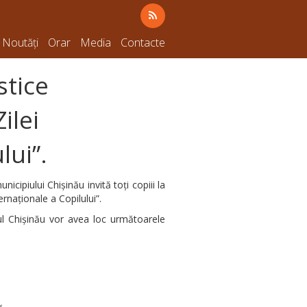
Noutăți
Orar
Media
Contacte
stice
ilei
lui”.
icipiului Chișinău invită toți copiii la
ernaționale a Copilului”.
ul Chișinău vor avea loc următoarele