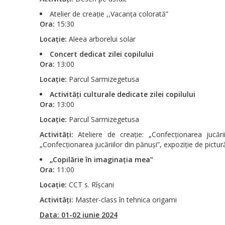
Atelier de creație ,,Vacanța colorată”
Ora:
15:30
Locație:
Aleea arborelui solar
Concert dedicat zilei copilului
Ora:
13:00
Locație:
Parcul Sarmizegetusa
Activități culturale dedicate zilei copilului
Ora:
13:00
Locație:
Parcul Sarmizegetusa
Activități:
Ateliere de creație: „Confecționarea jucării
„Confecționarea jucăriilor din pănuși”, expoziție de pictur
„Copilărie în imaginația mea”
Ora:
11:00
Locație:
CCT s. Rîșcani
Activități:
Master-class în tehnica origami
Data: 01-02 iunie 2024