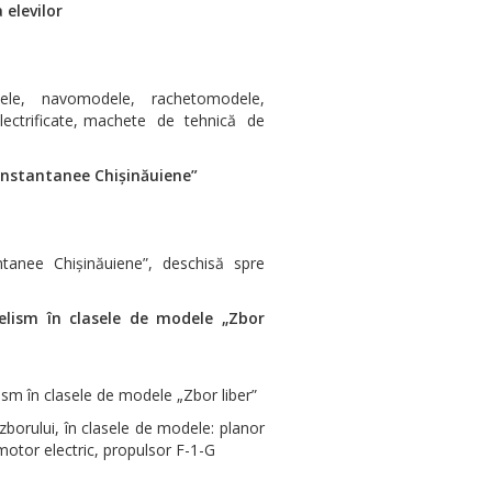
 elevilor
ele, navomodele, rachetomodele,
lectrificate, machete de tehnică de
„Instantanee Chișinăuiene”
tanee Chișinăuiene”, deschisă spre
elism în clasele de modele „Zbor
sm în clasele de modele „Zbor liber”
borului, în clasele de modele: planor
otor electric, propulsor F-1-G