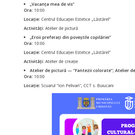
„Vacanța mea de vis”
Ora:
10:00
Locație:
Centrul Educației Estetice „Lăstărel”
Activități:
Atelier de pictură
„Eroii preferați din poveștile copilăriei”
Ora:
10:00
Locație:
Centrul Educației Estetice „Lăstărel”
Activități:
Atelier de creație
Atelier de pictură — “Fantezii colorate”; Atelier
Ora:
10:00
Locație:
Scuarul “Ion Pelivan”, CCT s. Buiucani