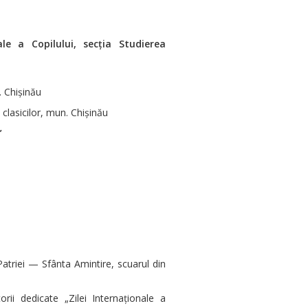
ale a Copilului, secția Studierea
. Chișinău
 clasicilor, mun. Chișinău
”
triei — Sfânta Amintire, scuarul din
rii dedicate „Zilei Internaționale a