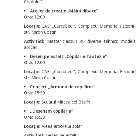
Copilului”
Atelier de creație „Mâini dibace”
Ora:
12:00
Locație:
CAE „Curcubeul”, Complexul Memorial Feciorii Pa
str. Miron Costin
Activități:
Master-classuri cu diverse tehnici: modela
aplicații
Desen pe asfalt „Copilărie-fantezie”
Ora:
12:00
Locație:
CAE „Curcubeul”, Complexul Memorial Feciorii Pa
str. Miron Costin
Concert ,,Armonii de copilărie”
Ora:
15:30
Locație:
Scuarul Mircea cel Bătrîn
,,Desenăm copilăria”
Ora:
15:30
Locație:
Aleea arborelui solar
Activități:
Desen pe asfalt