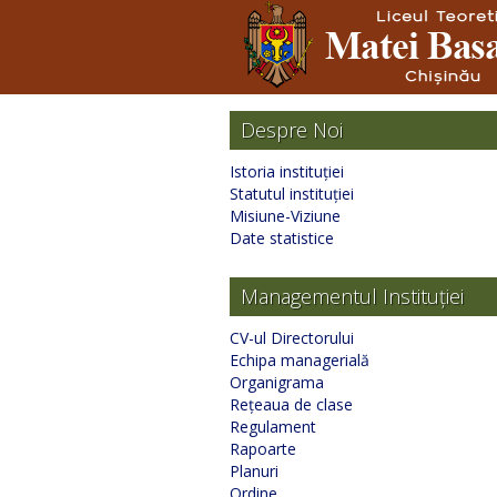
Despre Noi
Istoria instituției
Statutul instituției
Misiune-Viziune
Date statistice
Managementul Instituției
CV-ul Directorului
Echipa managerială
Organigrama
Rețeaua de clase
Regulament
Rapoarte
Planuri
Ordine