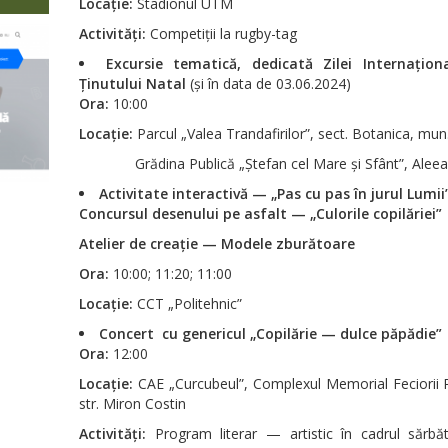
Locație:
Stadionul UTM
Activități:
Competiții la rugby-tag
Excursie tematică, dedicată Zilei Internațion
Ținutului Natal
(și în data de 03.06.2024)
Ora:
10:00
Locație:
Parcul „Valea Trandafirilor”, sect. Botanica, mun
Grădina Publică „Ștefan cel Mare și Sfânt”, Aleea
Activitate interactivă — „Pas cu pas în jurul Lumii
Concursul desenului pe asfalt — „Culorile copilăriei”
Atelier de creație — Modele zburătoare
Ora:
10:00; 11:20; 11:00
Locație:
CCT „Politehnic”
Concert cu genericul „Copilărie — dulce păpădie”
Ora:
12:00
Locație:
CAE „Curcubeul”, Complexul Memorial Feciorii Pa
str. Miron Costin
Activități:
Program literar — artistic în cadrul sărbăto